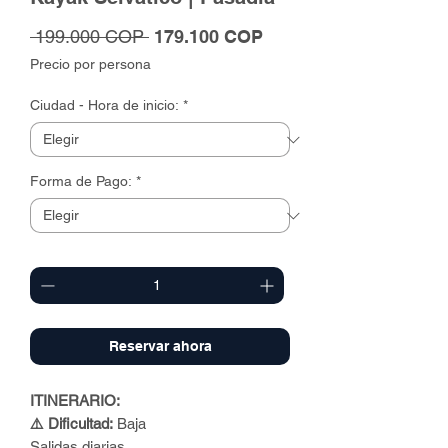
Precio
Precio
 199.000 COP 
179.100 COP
de
Precio por persona
oferta
Ciudad - Hora de inicio:
*
Forma de Pago:
*
Cantidad
*
Reservar ahora
ITINERARIO:
⚠️ Dificultad:
Baja
Salidas diarias.