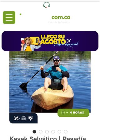
Ventas
|
+57 3204039116
Lunes a Viernes de 8:00 a 6:00 (pm)
Kayak Selvático | Pasadía