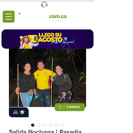
Ventas
|
+57 3204039116
Lunes a Viernes de 8:00 a 6:00 (pm)
Salida Nocturna | Pasadía