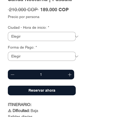
Precio
Precio
 210.000 COP 
189.000 COP
de
Precio por persona
oferta
Ciudad - Hora de inicio:
*
Forma de Pago:
*
Cantidad
*
Reservar ahora
ITINERARIO:
⚠️ Dificultad:
Baja
Salidas diarias.