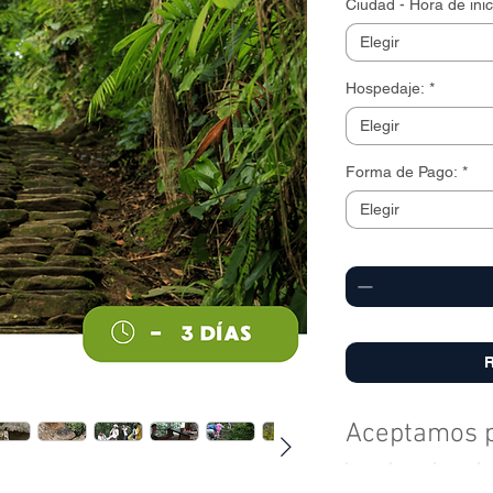
Ciudad - Hora de inic
Elegir
Hospedaje:
*
Elegir
MÁS INFO
Forma de Pago:
*
Elegir
Cantidad
*
R
Aceptamos p