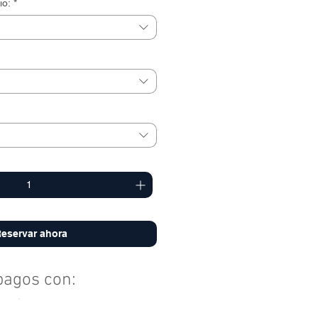
io:
*
eservar ahora
agos con: