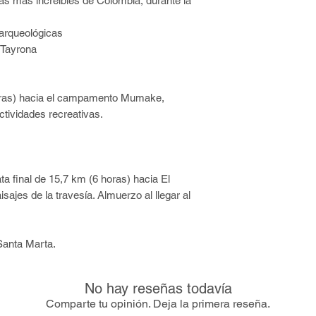
ias más increíbles de Colombia, durante la
plan cuenta con t
agradable, en cada
Bolsas plásticas
puede comprar gator
Protector solar.
Una vez iniciado el v
arqueológicas
Cantimplora, ter
plan y no utilizados
 Tayrona
Esta prohibido:
Linterna.
reembolso se realiza
Participar en com
Cámara.
después de recibida l
seguridad de ust
ras) hacia el campamento Mumake,
Uso de menores d
Documentación:
prostitución.
tividades recreativas.
Nacional:
Cedula 
Causar daños verb
identidad.
local.
Extranjero:
Pasapo
Ocasionar algún 
sitios visitados.
 final de 15,7 km (6 horas) hacia El
Trafico de flora y
sajes de la travesía. Almuerzo al llegar al
Santa Marta.
No hay reseñas todavía
Comparte tu opinión. Deja la primera reseña.