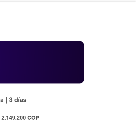
57 3204039116
 de 8:00 a 6:00 (pm)
a | 3 días
Precio
Precio
2.149.200 COP
de
oferta