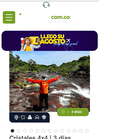
Ventas
|
+57 3204039116
Lunes a Viernes de 8:00 a 6:00 (pm)
Cristales 4x4 | 3 días