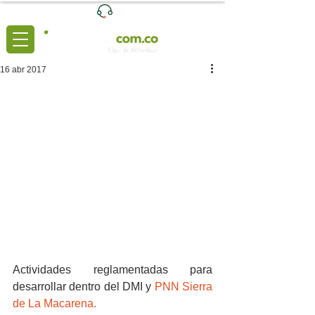
Ventas
|
+57 3204039116
Lunes a Viernes de 8:00 a 6:00 (pm)
16 abr 2017
Actividades reglamentadas para 
desarrollar dentro del DMI y 
PNN Sierra 
de La Macarena.