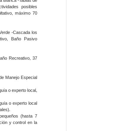
a Blanca -Tablas de 
ividades posibles 
ltativo, máximo 70 
Verde -Cascada los 
tivo, Baño Pasivo 
año Recreativo, 37 
de Manejo Especial 
ía o experto local, 
ía o experto local 
ales).
pequeños (hasta 7 
ón y control en la 