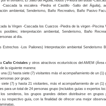
 por el sendero, El Salto del Águila; nodos (-Piedra del Buda -Cascad
Cascada la escalera -Piedra el Castillo -Salto del Águila), act
tación ambiental, Senderismo, Baño Recreativo, Baño Pasivo Facu
ada la Virgen -Cascada los Cuarzos -Piedra de la virgen -Piscina 
es posibles; interpretación ambiental, Senderismo, Baño Recrea
ersonas al día.
s Estrechos -Los Pailones) Interpretación ambiental Senderismo B
a 
Caño Cristales 
y otros atractivos ecoturísticos del AMEM (Área 
de la siguiente manera:
na (1) hasta siete (7) visitantes más el acompañamiento de un (1) gu
 personas por grupo.
iete (7) y hasta 21 visitantes, más el acompañamiento de un (1) gu
ntes para un total de 24 personas grupo (incluidos guías o expertos loc
 los senderos, los grupos grandes deben distribuirse en grupos 
su respectivo guía, con la finalidad de ofrecer una mejor observaci
caminatas.