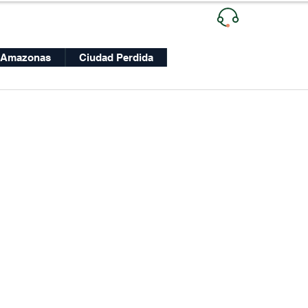
Ventas
| +
Lunes a Viernes
Amazonas
Ciudad Perdida